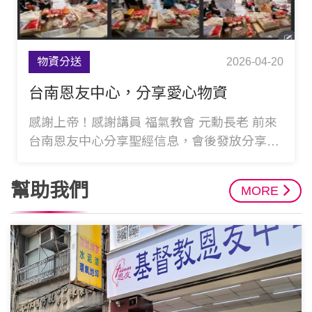
物資分送
2026-04-20
台南恩友中心，分享愛心物資
感謝上帝！感謝講員 福氣教會 元勳長老 前來
台南恩友中心分享聖經信息，會後發放分享愛
心物資，讓貧弱家庭帶回幫補生活所需，感謝
各位愛
幫助我們
MORE