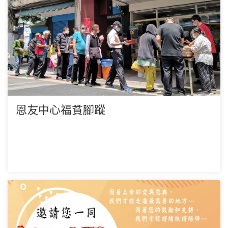
恩友中心福貧腳蹤