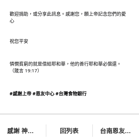
歡迎捐助，或分享此訊息。感謝您，願上帝記念您們的愛
心
祝您平安
憐憫貧窮的就是借給耶和華，他的善行耶和華必償還。
（箴言 19:17）
#感謝上帝
#恩友中心
#台灣食物銀行
感謝 神！謝謝 #中華炎黃文教協進會 載來白米一批
回列表
台南恩友中心「扶助貧窮、福助弱勢」發放福貧物資