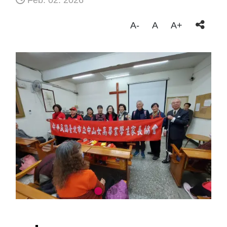
Feb. 02. 2026
A-
A
A+