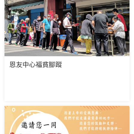
恩友中心福貧腳蹤