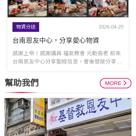
物資分送
2026-04-20
台南恩友中心，分享愛心物資
感謝上帝！感謝講員 福氣教會 元勳長老 前來
台南恩友中心分享聖經信息，會後發放分享愛
心物資，讓貧弱家庭帶回幫補生活所需，感謝
各位愛
幫助我們
MORE