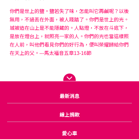
你們是世上的鹽。鹽若失了味，怎能叫它再鹹呢？以後
無用，不過丟在外面，被人踐踏了。你們是世上的光。
城被造在山上是不能隱藏的。人點燈，不放在斗底下，
是放在燈台上，就照亮一家的人。你們的光也當這樣照
在人前，叫他們看見你們的好行為，便叫榮耀歸給你們
在天上的父。---馬太福音五章13-16節
最新消息
線上捐款
愛心車