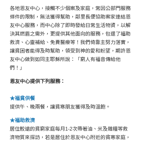
各地恩友中心，接觸不少個案及家庭，常因公部門服務
條件的限制，無法獲得幫助，鄰里長便協助案家連結恩
友中心服務，而中心除了即時發給日常生活物資，以解
決其燃眉之需外，更提供其他面向的服務，包還了福助
救濟、心靈補給、免費醫療等！我們倚靠主努力落實，
讓貧困者能得及時幫助，領受到神的愛和盼望，期許恩
友中心做到如同主耶穌所說：「窮人有福音傳給他
們！」
恩友中心提供下列服務：
★福貧供餐
提供午、晚兩餐，讓貧寒朋友獲得及時溫飽。
★福助救濟
居住較遠的貧窮家庭每月1-2次帶著油、米及雜糧等救
濟物質來探訪，若是居住於恩友中心附近的貧寒家庭，