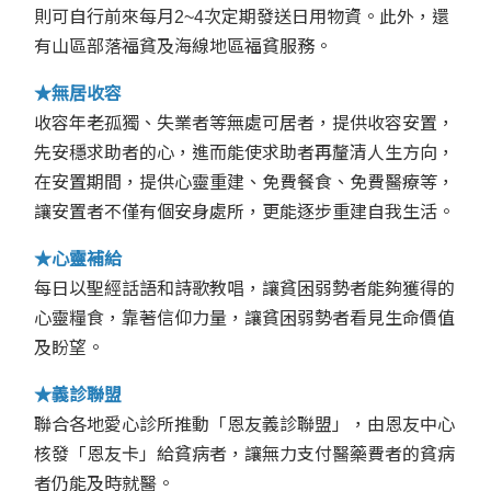
則可自行前來每月2~4次定期發送日用物資。此外，還
有山區部落福貧及海線地區福貧服務。
★無居收容
收容年老孤獨、失業者等無處可居者，提供收容安置，
先安穩求助者的心，進而能使求助者再釐清人生方向，
在安置期間，提供心靈重建、免費餐食、免費醫療等，
讓安置者不僅有個安身處所，更能逐步重建自我生活。
★心靈補給
每日以聖經話語和詩歌教唱，讓貧困弱勢者能夠獲得的
心靈糧食，靠著信仰力量，讓貧困弱勢者看見生命價值
及盼望。
★義診聯盟
聯合各地愛心診所推動「恩友義診聯盟」，由恩友中心
核發「恩友卡」給貧病者，讓無力支付醫藥費者的貧病
者仍能及時就醫。