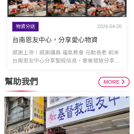
物資分送
2026-04-20
台南恩友中心，分享愛心物資
感謝上帝！感謝講員 福氣教會 元勳長老 前來
台南恩友中心分享聖經信息，會後發放分享愛
心物資，讓貧弱家庭帶回幫補生活所需，感謝
各位愛
幫助我們
MORE