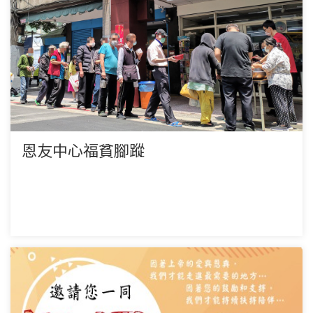
恩友中心福貧腳蹤