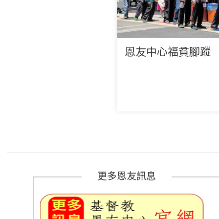
恩友中心福貧腳蹤
更多恩友訊息