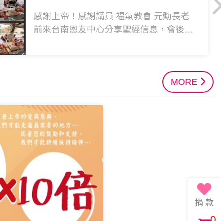
感謝上帝！感謝講員 福氣教會 元勳長老
前來台南恩友中心分享聖經信息，會後發
放分享愛心物資，讓貧弱家庭帶回幫補生
活所需，感謝各位愛
MORE
0