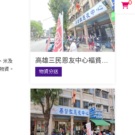
0
高雄三民恩友中心褔貧聚會
、米及
物資。
物資分送