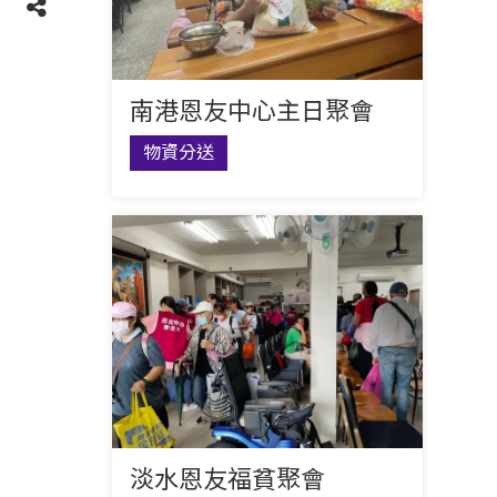
南港恩友中心主日聚會
物資分送
淡水恩友福貧聚會