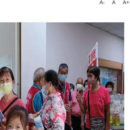
A-
A
A+