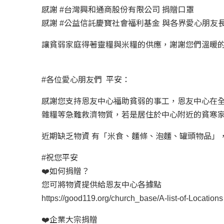
感謝 #台灣興和通商股份有限公司 捐贈口罩
感謝 #公益信託慶寶社會福利基金 與各界愛心朋友
讓貧弱家庭得著靈糧與米糧的供應，謝謝您們溫暖的
#各位愛心朋友們 平安：
感謝您支持恩友中心福助貧弱的事工，恩友中心在全
雜糧等急難救濟物質，若是居住於中心附近的貧寒家
近期缺乏物資 有「米食、麵條、泡麵、罐頭物品」
#祝您平安
❤️如何捐贈？
您可將物資提供給恩友中心各據點
https://good119.org/church_base/A-list-of-Locations
❤️企業大宗捐贈