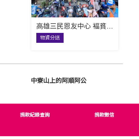
高雄三民恩友中心 褔貧聚會 會後發放物資
物資分送
中寮山上的阿順阿公
捐款紀錄查詢
捐款徵信