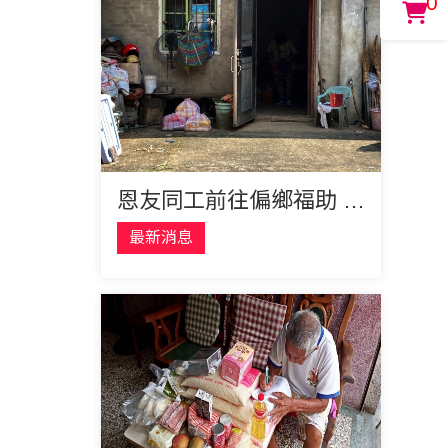
0
恩友同工前往偏鄉福助 貧弱家庭
最新消息