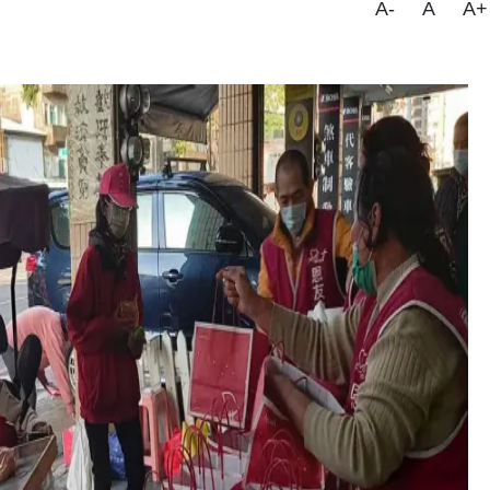
A-
A
A+