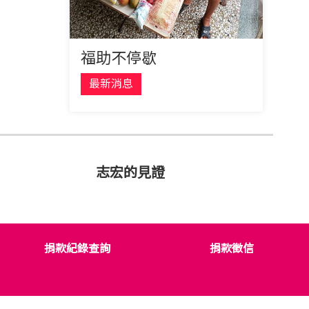
福助不停歇
最新消息
志宏的見證
捐款紀錄查詢
捐款徵信