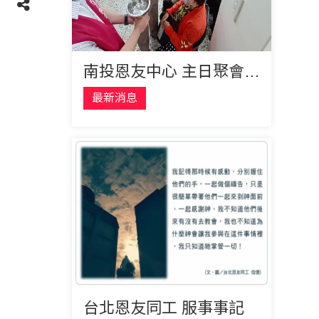
南投恩友中心 主日聚會並分送物資
最新消息
台北恩友同工 服事事記