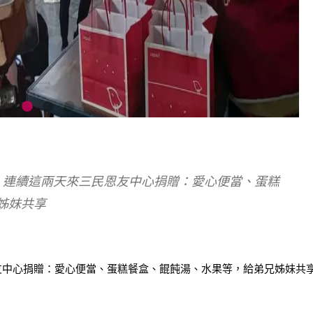
妹，連續這兩天來三民恩友中心捐贈：愛心便當、蛋糕
姊妹共享
友中心捐贈：愛心便當、蛋糕餐盒、餛飩湯、水果等，給弟兄姊妹共享