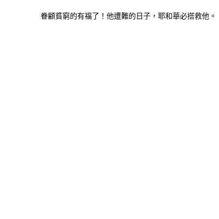
眷顧貧窮的有福了！他遭難的日子，耶和華必搭救他。（詩