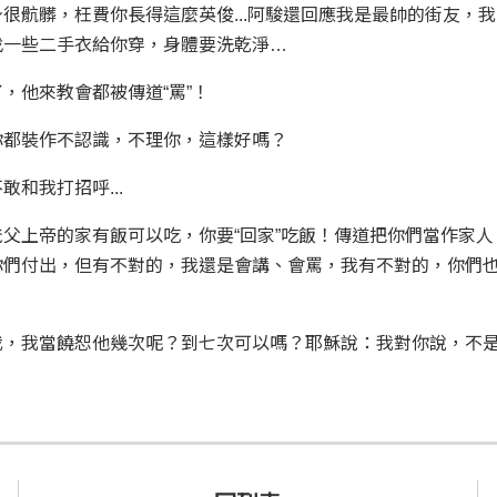
很骯髒，枉費你長得這麼英俊...阿駿還回應我是最帥的街友，
找一些二手衣給你穿，身體要洗乾淨…
，他來教會都被傳道“罵”！
你都裝作不認識，不理你，這樣好嗎？
和我打招呼...
父上帝的家有飯可以吃，你要“回家”吃飯！傳道把你們當作家人
你們付出，但有不對的，我還是會講、會罵，我有不對的，你們
我，我當饒恕他幾次呢？到七次可以嗎？耶穌說：我對你說，不