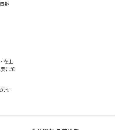
我告訴
，在上
也要告訴
是到七