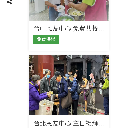
台中恩友中心 免費共餐、物資分送
免費供餐
台北恩友中心 主日禮拜&供餐