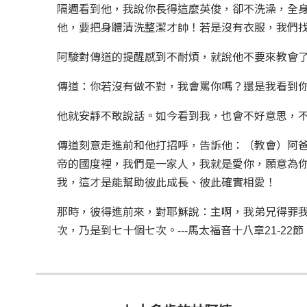
隔週看到他，我說你長得這麼英俊，卻不洗澡，全身
他，要把身體清洗整潔才帥！若是沒有衣服，我們
阿駿對傳道的提醒感到不耐煩，就說他不要來教會了
傳道：你若沒有做不對，我會罵你嗎？還是我看到
他就安靜不敢說話。如今看到我，也會不好意思，不敢
傳道刻意走進前和他打招呼，告訴他：（教會）阿爸
帝的國度裡，我們是一家人，我就是愛你，願意為
我，這才是能幫助彼此成長、彼此確實相愛！
那時，彼得進前來，對耶穌說：主啊，我弟兄得罪
次，乃是到七十個七次。---馬太福音十八章21-22節