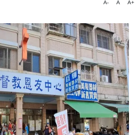
A-
A
A+