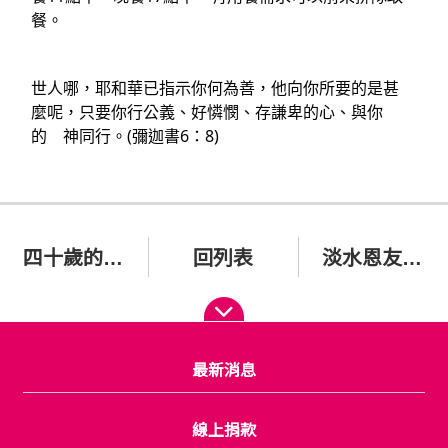
餐。
世人哪，耶和華已指示你何為善，他向你所要的是甚
麼呢，只要你行公義、好憐憫、存謙卑的心、與你
的　神同行。(彌迦書6：8)
四十歲的小珮姊妹她的父母皆已辭世
回列表
淡水恩友福貧聚會
最新消息
線上捐款