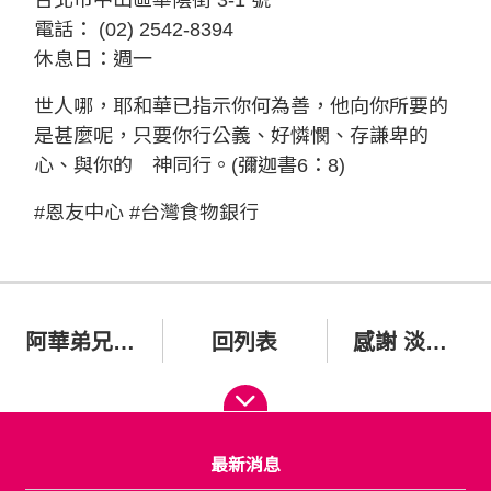
台北市中山區華陰街 3-1 號
電話： (02) 2542-8394
休息日：週一
世人哪，耶和華已指示你何為善，他向你所要的
是甚麼呢，只要你行公義、好憐憫、存謙卑的
心、與你的 神同行。(彌迦書6：8)
#恩友中心 #台灣食物銀行
阿華弟兄，患上了帕金森氏症
回列表
感謝 淡江中學師生共享魚菜共生系統的成果與成品
最新消息