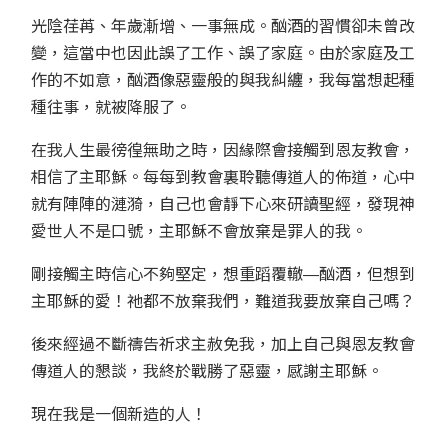
光陰荏苒、年歲漸增、一事無成。酗酒的習慣卻未曾改
變，這當中也因此誤了工作、誤了家庭。由於家庭及工
作的不如意，酗酒像惡靈般的與我糾纏，我每當想起種
種往事，就被降服了。
在我人生最徬徨無助之時，因緣際會接觸到恩友教會，
相信了主耶穌。每每到教會裏聆聽傳道人的佈道，心中
就有陣陣的漣漪，自己也會靜下心來研讀聖經，發現神
愛世人不是口號，主耶穌不會放棄是罪人的我。
剛接觸主時信心不夠堅定，想重蹈覆轍―酗酒，但想到
主耶穌的愛！祂都不放棄我們，難道我要放棄自己嗎？
後來經過不斷禱告祈求主赦免我，加上自己與恩友教會
傳道人的懇談，我終於戰勝了惡靈，感謝主耶穌。
現在我是一個新造的人！