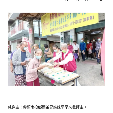
感謝主！帶領南投鄉間弟兄姊妹早早來敬拜主。