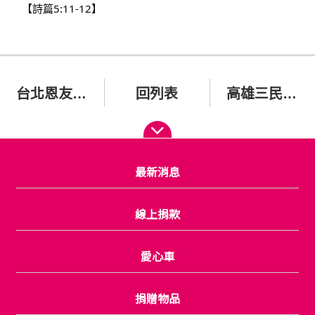
【詩篇5:11-12】
台北恩友中心供餐
回列表
高雄三民恩友中心 褔貧聚會 會後發放物資
最新消息
線上捐款
愛心車
捐贈物品