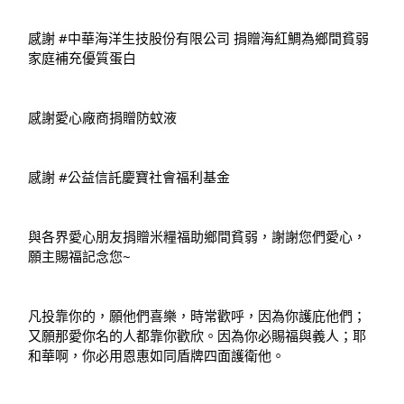
感謝 
#中華海洋生技股份有限公司
 捐贈海紅鯛為鄉間貧弱
家庭補充優質蛋白
感謝愛心廠商捐贈防蚊液
感謝 
#公益信託慶寶社會福利基金
與各界愛心朋友捐贈米糧福助鄉間貧弱，謝謝您們愛心，
願主賜福記念您~
凡投靠你的，願他們喜樂，時常歡呼，因為你護庇他們；
又願那愛你名的人都靠你歡欣。因為你必賜福與義人；耶
和華啊，你必用恩惠如同盾牌四面護衛他。