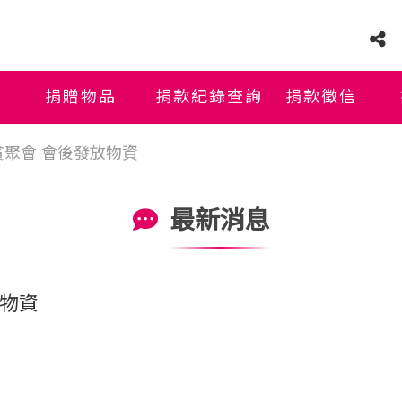
捐贈物品
捐款紀錄查詢
捐款徵信
貧聚會 會後發放物資
最新消息
放物資