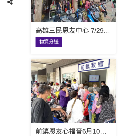
高雄三民恩友中心 7/29 福音扶貧聚會
物資分送
前鎮恩友心福音6月10日濟貧敬拜