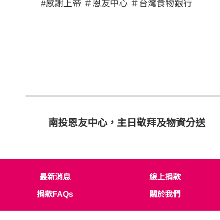
#感謝上帝 ＃恩友中心 ＃台灣食物銀行
南投恩友中心，主日敬拜及物資分送
最新消息
線上捐款
捐款FAQs
關於我們