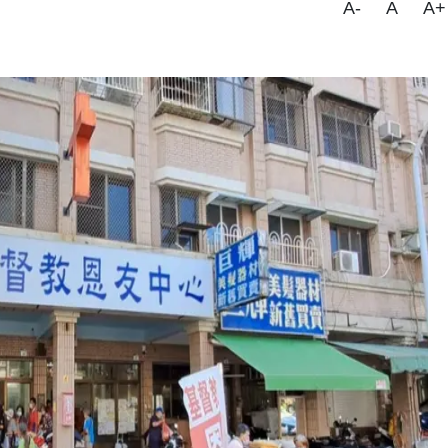
A-
A
A+