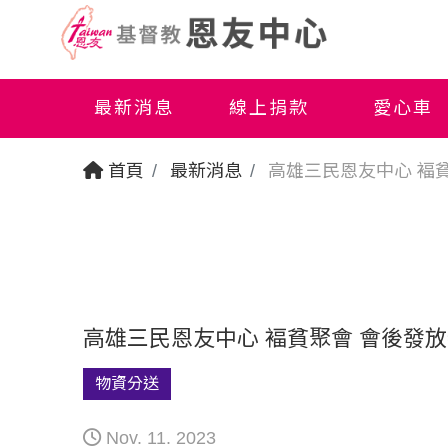
最新消息
線上捐款
愛心車
首頁
最新消息
高雄三民恩友中心 褔
高雄三民恩友中心 褔貧聚會 會後發
物資分送
Nov. 11. 2023