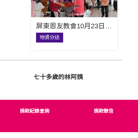
屏東恩友教會10月23日主日福貧敬拜
物資分送
七十多歲的林阿姨
捐款紀錄查詢
捐款徵信