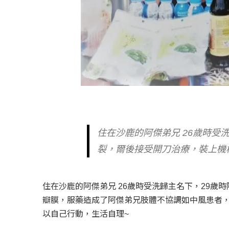
住在沙鹿的阿傑弟兄 26歲時受
裂，爾後接受開刀治療，裝上機
住在沙鹿的阿傑弟兄 26歲時受洗歸主名下，29
瓣膜，服藥造成了阿傑弟兄肢體不協調如中風患者
以自己行動，生活自理~