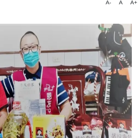
A-
A
A+