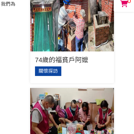
0
，我們為
74歲的福貧戶阿嬤
關懷探訪