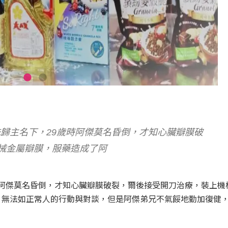
洗歸主名下，29歲時阿傑莫名昏倒，才知心臟瓣膜破
械金屬瓣膜，服藥造成了阿
歲時阿傑莫名昏倒，才知心臟瓣膜破裂，爾後接受開刀治療，裝上機
，無法如正常人的行動與對談，但是阿傑弟兄不氣餒地勤加復健