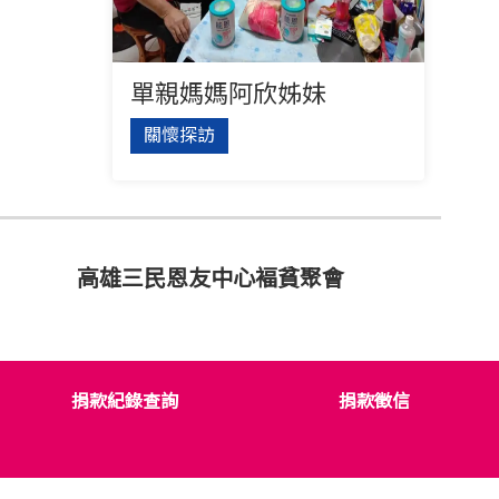
單親媽媽阿欣姊妹
關懷探訪
高雄三民恩友中心褔貧聚會
捐款紀錄查詢
捐款徵信