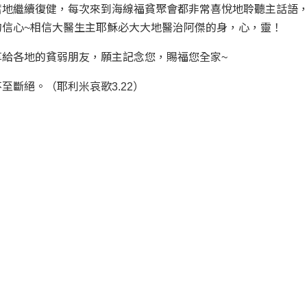
奮地繼續復健，每次來到海線福貧聚會都非常喜悅地聆聽主話語
信心~相信大醫生主耶穌必大大地醫治阿傑的身，心，靈！
給各地的貧弱朋友，願主記念您，賜福您全家~
斷絕。（耶利米哀歌3.22）