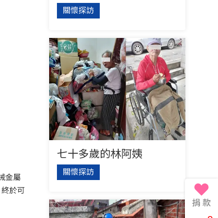
關懷探訪
七十多歲的林阿姨
關懷探訪
械金屬
，終於可