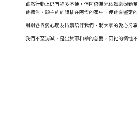
雖然行動上仍有諸多不便，但阿傑弟兄依然樂觀勤
他禱告，願主的旌旗插在阿傑的家中，使他有堅定的
謝謝各界愛心朋友持續陪伴我們，將大家的愛心分享
我們不至消滅，是出於耶和華的慈愛，因祂的憐恤不至