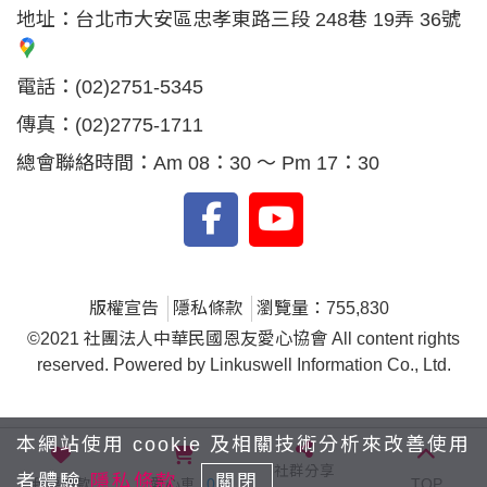
地址：
台北市大安區忠孝東路三段 248巷 19弄 36號
電話：
(02)2751-5345
傳真：
(02)2775-1711
總會聯絡時間：Am 08：30 ～ Pm 17：30
版權宣告
隱私條款
瀏覽量：755,830
©2021 社團法人中華民國恩友愛心協會 All content rights
reserved. Powered by Linkuswell Information Co., Ltd.
本網站使用 cookie 及相關技術分析來改善使用
社群分享
者體驗
隱私條款
關閉
我要捐款
愛心車
0
TOP