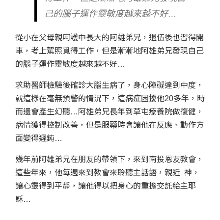
己的腦子運作靈敏度越來越不好…
從小在父母親呵護中長大的阿雄弟兄，退伍後也習得開
車，考上駕照覓得工作，但是漸漸地阿雄弟兄發現自己
的腦子運作靈敏度越來越不好…
求助醫師檢驗後確診大腦生病了，身心障礙達到中度，
就這樣在毫無預警的情況下，這病症困擾他20多年，時
而還會產生幻聽…阿雄弟兄長年到草屯療養院做復健，
病情獲得控制改善，但是服藥時會讓他在反應、動作方
面變得遲鈍…
幾年前阿雄弟兄在朋友的帶領下，來到南投恩友教會，
這些年來，他每週來到教會來聆聽主話語，親近 神，
讓心靈得到平靜，讓他得以把身心的重擔交託給主耶
穌…