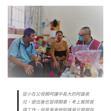
從小在父母親呵護中長大的阿雄弟
兄，退伍後也習得開車，考上駕照覓
得工作，但是漸漸地阿雄弟兄發現自