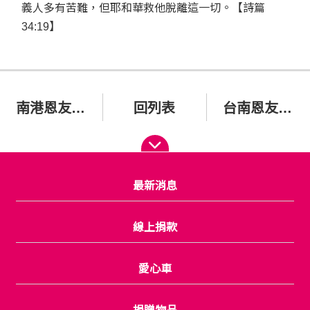
義人多有苦難，但耶和華救他脫離這一切。【詩篇
34:19】
南港恩友中心主日聚會
回列表
台南恩友中心平日午、晚供餐
最新消息
線上捐款
愛心車