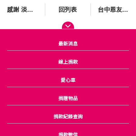
感謝 淡江中學師生共享魚菜共生系統的成果與成品
回列表
台中恩友中心，聚會及分享物資
最新消息
線上捐款
愛心車
捐贈物品
捐款紀錄查詢
捐款徵信