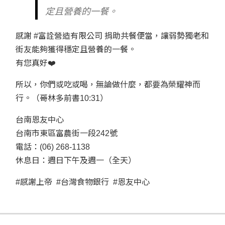
定且營養的一餐。
感謝 #富詮營造有限公司 捐助共餐便當，讓弱勢獨老和
街友能夠獲得穩定且營養的一餐。
有您真好❤️
所以，你們或吃或喝，無論做什麼，都要為榮耀神而
行。（哥林多前書10:31）
台南恩友中心
台南市東區富農街一段242號
電話：(06) 268-1138
休息日：週日下午及週一（全天）
#感謝上帝 #台灣食物銀行 #恩友中心